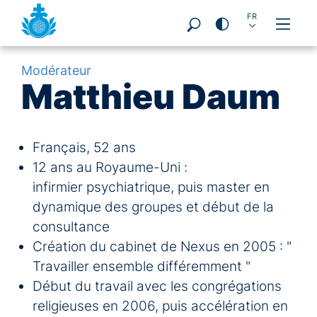
DE
EN
ES
FR
PT
PL
IT
Pages:
Modérateur
Matthieu Daum
Français, 52 ans
12 ans au Royaume-Uni :
infirmier psychiatrique, puis master en
dynamique des groupes et début de la
consultance
Création du cabinet de Nexus en 2005 : "
Travailler ensemble différemment "
Début du travail avec les congrégations
religieuses en 2006, puis accélération en