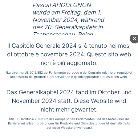
Pascal AHODEGNON
wurde am Freitag, dem 1.
November 2024, während
des 70. Generalkapitels in
Tschenstochau, Polen,
zum Generaloberen des
Il Capitolo Generale 2024 si è tenuto nei mesi
Hospitalordens des
di ottobre e novembre 2024. Questo sito web
Heiligen Johannes von
non è più aggiornato.
Gott gewählt. Der 53-
jährige Frater Pascal
(La direttiva UE 2019/882 del Parlamento europeo e del Consiglio relativa ai requisiti di
accessibilità dei prodotti e dei servizi non è quindi applicabile a questo sito web).
stammt ursprünglich aus
Benin und war von 2012
Das Generalkapitel 2024 fand im Oktober und
bis jetzt Generalrat.
November 2024 statt. Diese Website wird
nicht mehr gewartet.
Frater Pascal wurde am 10. April 1971 in Savé, Benin,
(Die EU-Richtlinie 2019/882 des europäischen Parlamentes und des Rates über die
geboren. Er trat 1994 in den Orden ein, legte am 15.
Barrierefreiheitsanforderungen für Produkte und Dienstleistungen ist deshalb nicht
August 1997 seine zeitlichen Gelübde ab und am 25.
auf diese Website anwendbar.)
Mai 2003 seine ewigen Gelübde. Er schloss sein