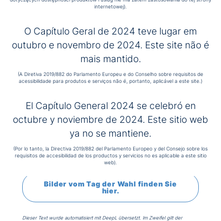
internetowej).
seinen Rat (bestehend aus sechs Brüdern) bilden,
bevor die endgültigen Leitlinien und Empfehlungen
verabschiedet werden, die die Zukunft des Ordens
O Capítulo Geral de 2024 teve lugar em
prägen werden.
outubro e novembro de 2024. Este site não é
mais mantido.
Polen ist in diesem Jahr nach Italien, Kolumbien,
Spanien, Mexiko und Portugal das sechste Land, das
(A Diretiva 2019/882 do Parlamento Europeu e do Conselho sobre requisitos de
ein Generalkapitel des Hospitalordens des Heiligen
acessibilidade para produtos e serviços não é, portanto, aplicável a este site.)
Johannes von Gott ausrichtet. Mit der Ausrichtung des
Kapitels möchte der Orden seine Solidarität mit der
El Capítulo General 2024 se celebró en
Polnischen Provinz zum Ausdruck bringen, die sich
octubre y noviembre de 2024. Este sitio web
zusammen mit ihren Gemeinschaften in der Ukraine
und in Israel stark für die humanitäre Hilfe für die
ya no se mantiene.
Betroffenen in diesen Regionen einsetzt, die derzeit
mit großen Schwierigkeiten zu kämpfen haben.
(Por lo tanto, la Directiva 2019/882 del Parlamento Europeo y del Consejo sobre los
requisitos de accesibilidad de los productos y servicios no es aplicable a este sitio
web).
Bilder vom Tag der Wahl finden Sie
hier.
Dieser Text wurde automatisiert mit DeepL übersetzt. Im Zweifel gilt der