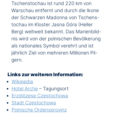
Tschens­tochau ist rund 220 km von
War­schau ent­fernt und durch die Ikone
der Schwarzen Madonna von Tschens­
to­chau im Klos­ter Jasna Góra (Heller
Berg) welt­weit be­kannt. Das Marien­bild­
nis wird von der pol­ni­schen Be­völ­ke­rung
als na­tio­na­les Sym­bol ver­ehrt und ist
jähr­lich Ziel von mehr­er­en Millio­nen Pil­
gern.
Links zur weiteren In­for­ma­tion:
Wikipedia
Hotel Arche
– Tagungsort
Erzdiözese Częstochowa
Stadt Częstochowa
Polnische Ordensprovinz