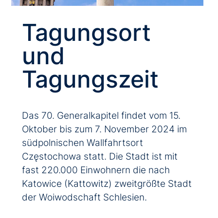
Tagungs­ort
und
Tagungs­zeit
Das 70. General­kapitel findet vom 15.
Ok­to­ber bis zum 7. No­vem­ber 2024 im
süd­pol­ni­schen Wall­fahrts­ort
Częstochowa statt. Die Stadt ist mit
fast 220.000 Ein­woh­nern die nach
Kato­wice (Katto­witz) zweit­größte Stadt
der Woi­wod­schaft Schle­sien.