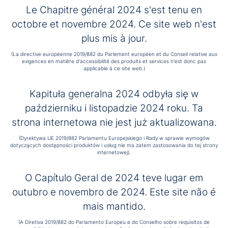
Le Chapitre général 2024 s'est tenu en
Erneuerung, indem wir die Ausbildung von Brüdern,
Mitarbeitern und Freiwilligen vertiefen, damit wir
octobre et novembre 2024. Ce site web n'est
zusammenarbeiten und transparent voranschreiten
plus mis à jour.
können, geleitet vom Geist des heiligen Johannes
von Gott zum Nutzen seiner Werke. Wir müssen uns
(La directive européenne 2019/882 du Parlement européen et du Conseil relative aux
unserer Geschichte, unserer Kultur und unserer
exigences en matière d'accessibilité des produits et services n'est donc pas
charismatischen Identität bewusst sein und uns
applicable à ce site web.)
gleichzeitig an neue Gegebenheiten anpassen. Wir
müssen all das stärken, was uns anders und
Kapituła generalna 2024 odbyła się w
einzigartig macht: Pastoral, Bioethik und
październiku i listopadzie 2024 roku. Ta
charismatisches Management.
Es wäre gut, Krisensituationen kollektiv anzugehen
strona internetowa nie jest już aktualizowana.
und präventiv zu handeln.
(Dyrektywa UE 2019/882 Parlamentu Europejskiego i Rady w sprawie wymogów
Wir möchten die Entwicklung und Anerkennung von
dotyczących dostępności produktów i usług nie ma zatem zastosowania do tej strony
Berufen in Krankenhäusern fördern, um dem Werk
internetowej).
des heiligen Johannes von Gott Kontinuität zu
verleihen. Der Heilige Geist wirkt auf
O Capítulo Geral de 2024 teve lugar em
unterschiedliche Weise.
outubro e novembro de 2024. Este site não é
Wir möchten kollaborative Führungsqualitäten
fördern.
mais mantido.
Wir wollen die Suche nach innovativen Lösungen für
neue Verletzlichkeiten fördern, einschließlich der
(A Diretiva 2019/882 do Parlamento Europeu e do Conselho sobre requisitos de