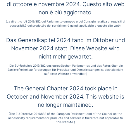
Wir stellen uns mit Begeisterung, Kühnheit und Mut
di ottobre e novembre 2024. Questo sito web
den Herausforderungen unserer Zeit, wollen
non è più aggiornato.
gemeinsam den Weg einer erfüllten Hospitalität gehen
und laden Sie ein, uns mit offenem Herzen und Geist
(La direttiva UE 2019/882 del Parlamento europeo e del Consiglio relativa ai requisiti di
zu begleiten und zu akzeptieren, was wir empfinden.
accessibilità dei prodotti e dei servizi non è quindi applicabile a questo sito web).
Hier sind unsere Wünsche und Träume für die Zukunft:
Das Generalkapitel 2024 fand im Oktober und
Wir glauben, dass es entscheidend ist, ein
November 2024 statt. Diese Website wird
Führungsmodell zu fördern, das im Einklang mit dem
Charisma praktiziert wird, das Mitverantwortung
nicht mehr gewartet.
widerspiegelt, das umgesetzt und evaluiert wird,
ohne unsere Essenz zu verlieren, und das Synergien
(Die EU-Richtlinie 2019/882 des europäischen Parlamentes und des Rates über die
Barrierefreiheitsanforderungen für Produkte und Dienstleistungen ist deshalb nicht
sowie einen größeren weltweiten Austausch von
auf diese Website anwendbar.)
Wissen und Erfahrungen fördert.
Wir möchten, dass die Identität der
The General Chapter 2024 took place in
Hospitalfamilie gestärkt wird, indem eine
gemeinsame Marke als globale Gesundheits- und
October and November 2024. This website is
Sozialorganisation in den Augen der Gesellschaft
no longer maintained.
und eine gemeinsame Arbeitgebermarke in den
Augen von Studierenden und Angestellten
(The EU Directive 2019/882 of the European Parliament and of the Council on the
geschaffen wird, um Talente anzuziehen und zu
accessibility requirements for products and services is therefore not applicable to
this website.)
halten.
Wir brauchen eine echte charismatische