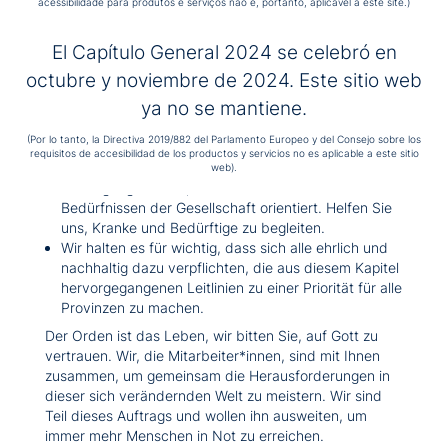
acessibilidade para produtos e serviços não é, portanto, aplicável a este site.)
Förderung von Forschung, der humanisierten
Anwendung neuer Technologien, der
Gesundheitserziehung und guter Umweltpraktiken.
El Capítulo General 2024 se celebró en
Wir wollen Versorgungsmodelle, die eine
octubre y noviembre de 2024. Este sitio web
kontinuierliche Verbesserung in allen Prozessen
ya no se mantiene.
fördern, bioethische und seelsorgerische Praktiken
stärken, die Bedeutung der Stimme und der
(Por lo tanto, la Directiva 2019/882 del Parlamento Europeo y del Consejo sobre los
Erfahrung der betreuten Personen anerkennen und
requisitos de accesibilidad de los productos y servicios no es aplicable a este sitio
eine Prävention, Gesundheitsförderung und
web).
Versorgung fördern, die sich stärker an den
Bedürfnissen der Gesellschaft orientiert. Helfen Sie
uns, Kranke und Bedürftige zu begleiten.
Wir halten es für wichtig, dass sich alle ehrlich und
nachhaltig dazu verpflichten, die aus diesem Kapitel
hervorgegangenen Leitlinien zu einer Priorität für alle
Provinzen zu machen.
Der Orden ist das Leben, wir bitten Sie, auf Gott zu
vertrauen. Wir, die Mitarbeiter*innen, sind mit Ihnen
zusammen, um gemeinsam die Herausforderungen in
dieser sich verändernden Welt zu meistern. Wir sind
Teil dieses Auftrags und wollen ihn ausweiten, um
immer mehr Menschen in Not zu erreichen.