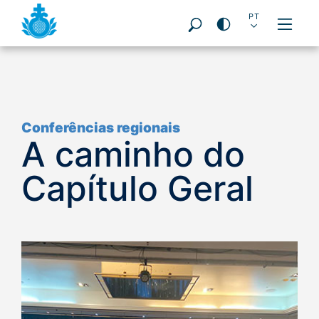
DE
EN
ES
PT
FR
PL
IT
Seitenbereiche:
Conferências regionais
A caminho do
Capítulo Geral