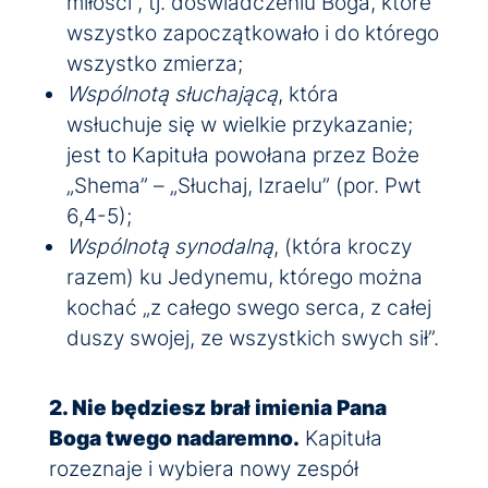
miłości”, tj. doświadczeniu Boga, które
wszystko zapoczątkowało i do którego
wszystko zmierza;
Wspólnotą słuchającą
, która
wsłuchuje się w wielkie przykazanie;
jest to Kapituła powołana przez Boże
„Shema” – „Słuchaj, Izraelu” (por. Pwt
6,4-5);
Wspólnotą synodalną
, (która kroczy
razem) ku Jedynemu, którego można
kochać „z całego swego serca, z całej
duszy swojej, ze wszystkich swych sił”.
2. Nie będziesz brał imienia Pana
Boga twego nadaremno.
Kapituła
rozeznaje i wybiera nowy zespół