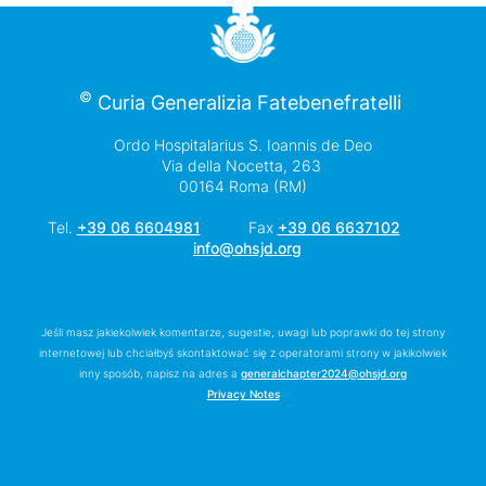
©
Curia Generalizia Fatebenefratelli
Ordo Hospitalarius S. Ioannis de Deo
Via della Nocetta, 263
00164 Roma (RM)
Tel.
+39 06 6604981
Fax
+39 06 6637102
info@ohsjd.org
Jeśli masz jakiekolwiek komentarze, sugestie, uwagi lub poprawki do tej strony
internetowej lub chciałbyś skontaktować się z operatorami strony w jakikolwiek
inny sposób, napisz na adres
a
generalchapter2024@ohsjd.org
Privacy Notes