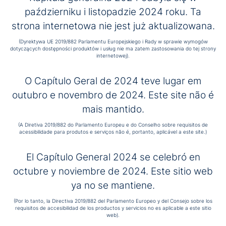
październiku i listopadzie 2024 roku. Ta
Zdjęcia z tego dnia można znaleźć
strona internetowa nie jest już aktualizowana.
tutaj.
(Dyrektywa UE 2019/882 Parlamentu Europejskiego i Rady w sprawie wymogów
dotyczących dostępności produktów i usług nie ma zatem zastosowania do tej strony
internetowej).
O Capítulo Geral de 2024 teve lugar em
outubro e novembro de 2024. Este site não é
zurück
mais mantido.
(A Diretiva 2019/882 do Parlamento Europeu e do Conselho sobre requisitos de
acessibilidade para produtos e serviços não é, portanto, aplicável a este site.)
El Capítulo General 2024 se celebró en
octubre y noviembre de 2024. Este sitio web
ya no se mantiene.
Zum Anfang der Seite
(Por lo tanto, la Directiva 2019/882 del Parlamento Europeo y del Consejo sobre los
requisitos de accesibilidad de los productos y servicios no es aplicable a este sitio
web).