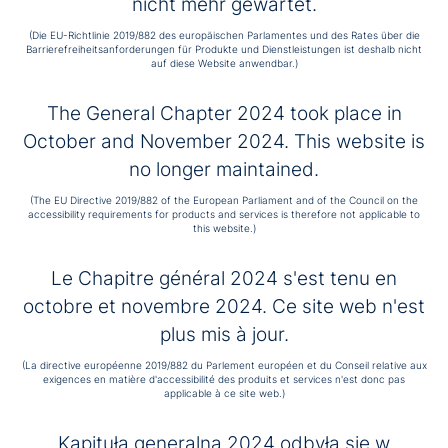
nicht mehr gewartet.
Świętej Ojciec Prowincjał Franciszek Salezy Chmiel
podkreślił szczególny wymiar obecności delegatów
(Die EU-Richtlinie 2019/882 des europäischen Parlamentes und des Rates über die
Barrierefreiheitsanforderungen für Produkte und Dienstleistungen ist deshalb nicht
kapitulnych w Krakowie, zaznaczając, że ma on na celu
auf diese Website anwendbar.)
zaczerpnięcie sił ze źródła Bożego Miłosierdzia, które
umocni braci w kontynuacji Kapituły.
The General Chapter 2024 took place in
Ostatnim etapem podróży był konwent braci
October and November 2024. This website is
bonifratrów w Krakowie, gdzie miało miejsce uroczyste
no longer maintained.
poświęcenie pamiątkowej tablicy z okazji 70. Kapituły
Generalnej w Polsce. Aktu poświęcenia dokonał
(The EU Directive 2019/882 of the European Parliament and of the Council on the
generał Zakonu, brat Jesus Etayo. Podczas tego
accessibility requirements for products and services is therefore not applicable to
this website.)
wydarzenia generał przyznał również tytuł honorowego
bonifratra panu Damianowi Stępniowi – wieloletniemu
pracownikowi, przyjacielowi oraz aktywnemu
Le Chapitre général 2024 s'est tenu en
działaczowi na rzecz Zakonu Bonifratrów.
octobre et novembre 2024. Ce site web n'est
plus mis à jour.
Przed nami kolejny tydzień Kapituły Generalnej. Bracia
niebawem podsumują efekty swojej dwutygodniowej
(La directive européenne 2019/882 du Parlement européen et du Conseil relative aux
pracy, podejmą decyzje dotyczące przyszłych planów
exigences en matière d'accessibilité des produits et services n'est donc pas
Zakonu Bonifratrów, a także przystąpią do wyboru
applicable à ce site web.)
nowego generała Zakonu.
Kapituła generalna 2024 odbyła się w