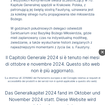
z wszystkich kontynentów świata uczestniczący w 70.
Kapitule Generalnej spędzili w Krakowie. Polska, z
patronującą jej świętą siostrą Faustyną, uznawana jest
za kolebkę silnego nurtu propagowania idei miłosierdzia
Bożego.
W godzinach południowych delegaci odwiedzili
Sanktuarium oraz Bazylikę Bożego Miłosierdzia, gdzie
mieli zaplanowany czas na indywidualną modlitwę,
zwiedzanie, a także wysłuchanie historii związanych z
najważniejszymi momentami z życia św. s. Faustyny.
O godzinie 14:00 w dolnym kościele Sanktuarium św.
Il Capitolo Generale 2024 si è tenuto nei mesi
Jana Pawła II odbyła się uroczysta Msza Święta, której
di ottobre e novembre 2024. Questo sito web
przewodniczył ksiądz kardynał Stanisław Dziwisz. W
non è più aggiornato.
swoim kazaniu przypomniał o historii Zakonu św. Jana
Bożego oraz realizowanym przez braci w Polsce i na
(La direttiva UE 2019/882 del Parlamento europeo e del Consiglio relativa ai requisiti di
całym świecie charyzmacie niesienia pomocy chorym i
accessibilità dei prodotti e dei servizi non è quindi applicabile a questo sito web).
potrzebującym. Wspomniał również o wzruszających
momentach spotkań św. Jana Pawła II z bonifratrami.
Das Generalkapitel 2024 fand im Oktober und
W Mszy uczestniczyli także bracia z polskich
November 2024 statt. Diese Website wird
konwentów oraz prezesi, dyrektorzy i kierownicy dzieł
apostolskich Polskiej Prowincji. Na zakończenie Mszy