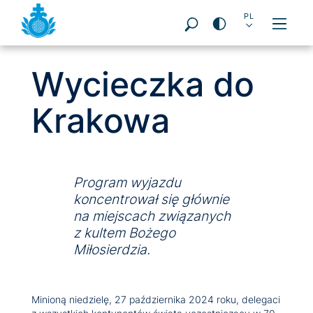
Seitenbereiche:
DE
EN
ES
FR
PL
IT
PT
Wycieczka do
Krakowa
Program wyjazdu
koncentrował się głównie
na miejscach związanych
z kultem Bożego
Miłosierdzia.
Minioną niedzielę, 27 października 2024 roku, delegaci