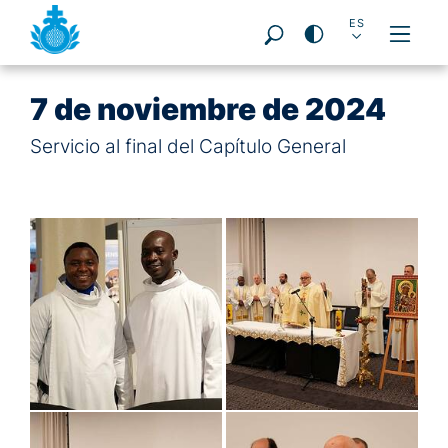
Seitenbereiche:
DE
EN
ES
PT
FR
PL
IT
7 de noviembre de 2024
Servicio al final del Capítulo General